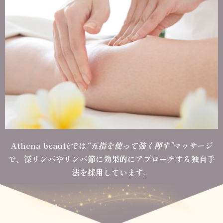
Athena beautéでは
“五指を使って強く押す”
マッサージ
で、
深リンパやリンパ節に効果的に
アプローチする
独自手
法を採用しています。